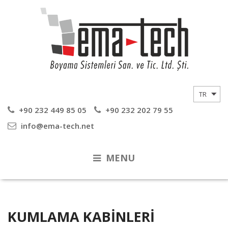
+90 232 449 85 05
+90 232 202 79 55
info@ema-tech.net
MENU
KUMLAMA KABINLERI