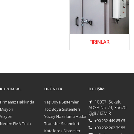
FIRINLAR
KURUMSAL
ÜRÜNLER
İLETIŞIM
10007. Sokak,
Firmamız Hakkında
Yaş Boya Sistemleri
AOSB No 24, 35620
Misyon
Toz Boya Sistemleri
Çiğli / İZMİR
Vizyon
Yüzey Hazırlama Hatları
+90 232 449 85 05
Neden EMA-Tech
Transfer Sistemleri
+90 232 202 79 55
Kataforez Sistemler