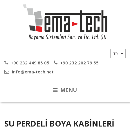
+90 232 449 85 05
+90 232 202 79 55
info@ema-tech.net
MENU
SU PERDELI BOYA KABINLERI