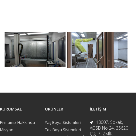
KURUMSAL
ÜRÜNLER
İLETIŞIM
10007. Sokak,
Firmamız Hakkında
Yaş Boya Sistemleri
AOSB No 24, 35620
Misyon
Toz Boya Sistemleri
Çiğli / İZMİR